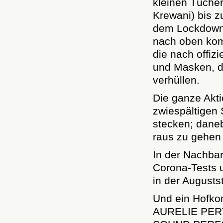
kleinen Tücher
Krewani) bis z
dem Lockdown 
nach oben komm
die nach offi
und Masken, d
verhüllen.
Die ganze Aktio
zwiespältigen S
stecken; daneb
raus zu gehen
In der Nachbarg
Corona-Tests 
in der Augusts
Und ein Hofkon
AURELIE PER