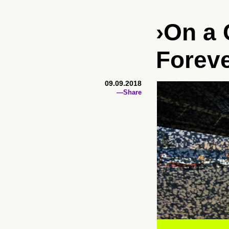
›On a
Foreve
09.09.2018
—Share