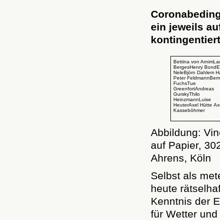
Coronabedingt
ein jeweils a
kontingentier
Bettina von ArnimLa
BergesHenry BondE
NeleBjörn Dahlem H
Peter FeldmannBer
FuchsTue
GreenfortAndreas
GurskyThilo
HeinzmannLuise
HeuterAxel Hütte Ax
Kasseböhmer
Abbildung: Vin
auf Papier, 3
Ahrens, Köln
Selbst als met
heute rätselha
Kenntnis der 
für Wetter und