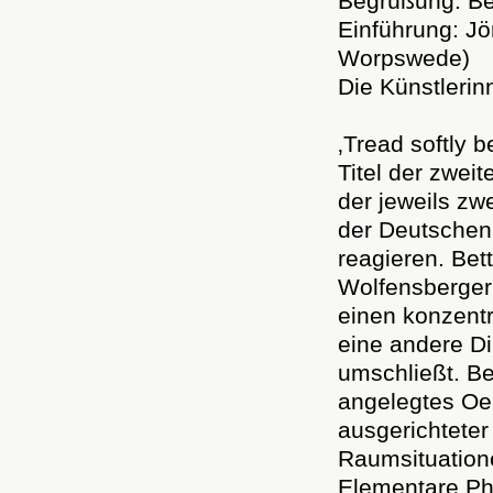
Begrüßung: Be
Einführung: J
Worpswede)
Die Künstleri
‚Tread softly 
Titel der zwei
der jeweils zw
der Deutschen 
reagieren. Be
Wolfensberger 
einen konzent
eine andere Di
umschließt. Bei
angelegtes Oeu
ausgerichteter
Raumsituation
Elementare P