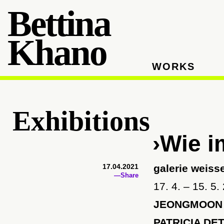
Bettina
Khano
WORKS
Exhibitions
›Wie 
17.04.2021
galerie weisse
—Share
17. 4. – 15. 5
JEONGMOON
PATRICIA DE