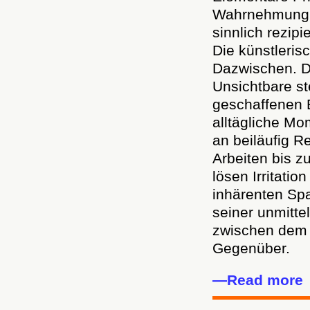
Wahrnehmung, 
sinnlich rezip
Die künstleris
Dazwischen. D
Unsichtbare ste
geschaffenen B
alltägliche M
an beiläufig Re
Arbeiten bis z
lösen Irritati
inhärenten S
seiner unmitt
zwischen dem 
Gegenüber.
—Read more