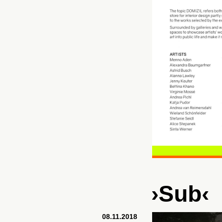
›Sub‹
08.11.2018